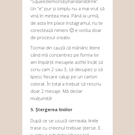
“Squeezlemonsbyhandanddrink”.
Un “e” pur și simplu nu a mai vrut să
vină în mintea mea. Până la urmă,
de asta îmi place Instagramul, nu te
corectează nimeni 🙂 e vorba doar
de procesul creativ.
Tocmai din cauză că mănânc litere
când mă concentrez pe forma lor
am împărțit mesajele astfel încât să
scriu cam 2 sau 3, să decupez și să
lipesc fiecare calup pe un carton
colorat. În total a trebuit să rescriu
doar 2 mesaje. Mă declar
mulțumită!
5. Ștergerea liniilor
După ce se usucă cerneala, liniile
trase cu creionul trebuie șterse. E