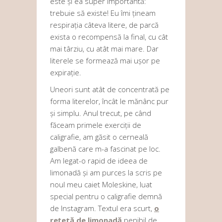
este și ea super importantă:
trebuie să existe! Eu îmi țineam
respirația câteva litere, de parcă
exista o recompensă la final, cu cât
mai târziu, cu atât mai mare. Dar
literele se formează mai ușor pe
expirație.
Uneori sunt atât de concentrată pe
forma literelor, încât le mănânc pur
și simplu. Anul trecut, pe când
făceam primele exerciții de
caligrafie, am găsit o cerneală
galbenă care m-a fascinat pe loc.
Am legat-o rapid de ideea de
limonadă și am purces la scris pe
noul meu caiet Moleskine, luat
special pentru o caligrafie demnă
de Instagram. Textul era scurt,
o
rețetă de limonadă
penibil de