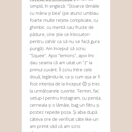
simplă, în engleză: “Stoarce lămâile
cu mâna și bea” (pe atunci umblau
foarte multe rețete complicate, cu
ghimbir, cu mentă sau fructe de
pădure, cine știe ce înlocuitori
pentru zahăr ca să nu se facă gura
pungă). Am început să scriu
“Squee”. Apoi “lemons”, apoi îmi
dau seama că am uitat un “z” la
primul cuvânt. Îl scriu între cele
două, legându-le, ca și cum așa ar fi
fost intenția de la început 🙂 și trec
la următoarele cuvinte. Termin, fac
setup-l pentru Instagram, cu penița,
cerneala și o lămâie, bag un filtru și
postez repede poza. Și abia după
câteva ore de verificat câte like-uri
am primit văd că am scris