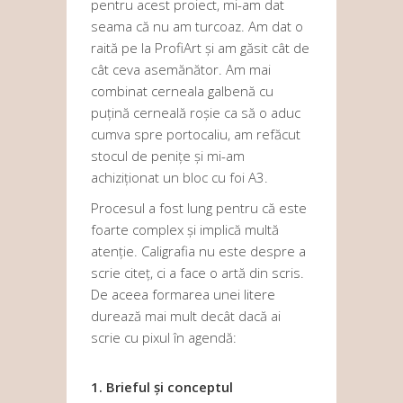
pentru acest proiect, mi-am dat
seama că nu am turcoaz. Am dat o
raită pe la ProfiArt și am găsit cât de
cât ceva asemănător. Am mai
combinat cerneala galbenă cu
puțină cerneală roșie ca să o aduc
cumva spre portocaliu, am refăcut
stocul de penițe și mi-am
achiziționat un bloc cu foi A3.
Procesul a fost lung pentru că este
foarte complex și implică multă
atenție. Caligrafia nu este despre a
scrie citeț, ci a face o artă din scris.
De aceea formarea unei litere
durează mai mult decât dacă ai
scrie cu pixul în agendă:
1. Brieful și conceptul