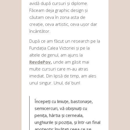
avidă după cursuri și diplome.
Făceam deja graphic design și
căutam ceva în zona asta de
creație, ceva artistic, ceva ușor dar
încântător.
După ce am făcut un research pe la
Fundația Calea Victoriei și pe la
altele de genul, am ajuns la
RevdePov,
unde am găsit mai
multe cursuri care m-au atras
imediat. Din lipsă de timp, am ales
unul singur. Unul, da’ bun!
Începeți cu liniuțe, bastonașe,
semicercuri, vă obișnuiți cu
penița, hârtia și cerneala,
unghiurile și poziția, și într-un final
apoteotic învățați ceea ce se