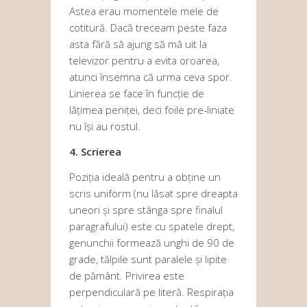
Astea erau momentele mele de
cotitură. Dacă treceam peste faza
asta fără să ajung să mă uit la
televizor pentru a evita oroarea,
atunci însemna că urma ceva spor.
Linierea se face în funcție de
lățimea peniței, deci foile pre-liniate
nu își au rostul.
4. Scrierea
Poziția ideală pentru a obține un
scris uniform (nu lăsat spre dreapta
uneori și spre stânga spre finalul
paragrafului) este cu spatele drept,
genunchii formează unghi de 90 de
grade, tălpile sunt paralele și lipite
de pământ. Privirea este
perpendiculară pe literă. Respirația