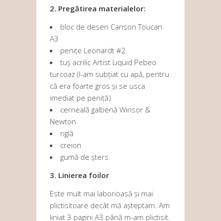
2. Pregătirea materialelor:
bloc de desen Canson Toucan
A3
penițe Leonardt #2
tuș acrilic Artist Liquid Pebeo
turcoaz (l-am subțiat cu apă, pentru
că era foarte gros și se usca
imediat pe peniță)
cerneală galbenă Winsor &
Newton
riglă
creion
gumă de șters
3. Linierea foilor
Este mult mai laborioasă și mai
plictisitoare decât mă așteptam. Am
liniat 3 pagini A3 până m-am plictisit.