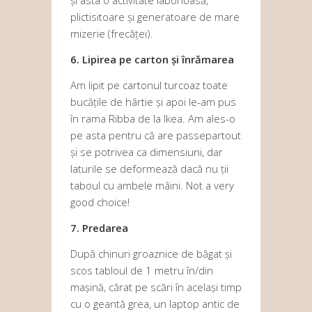
și asta o activitate laborioasă,
plictisitoare și generatoare de mare
mizerie (frecăței).
6. Lipirea pe carton și înrămarea
Am lipit pe cartonul turcoaz toate
bucățile de hârtie și apoi le-am pus
în rama Ribba de la Ikea. Am ales-o
pe asta pentru că are passepartout
și se potrivea ca dimensiuni, dar
laturile se deformează dacă nu ții
taboul cu ambele mâini. Not a very
good choice!
7. Predarea
După chinuri groaznice de băgat și
scos tabloul de 1 metru în/din
mașină, cărat pe scări în același timp
cu o geantă grea, un laptop antic de