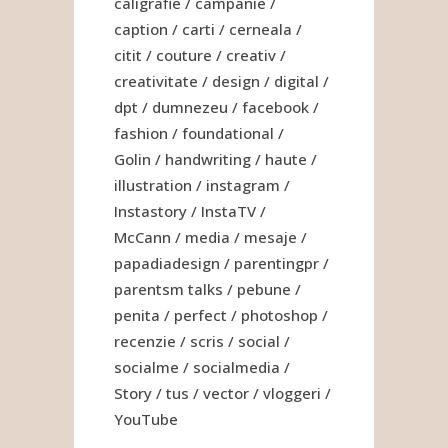
caligrafie
campanie
caption
carti
cerneala
citit
couture
creativ
creativitate
design
digital
dpt
dumnezeu
facebook
fashion
foundational
Golin
handwriting
haute
illustration
instagram
Instastory
InstaTV
McCann
media
mesaje
papadiadesign
parentingpr
parentsm talks
pebune
penita
perfect
photoshop
recenzie
scris
social
socialme
socialmedia
Story
tus
vector
vloggeri
YouTube