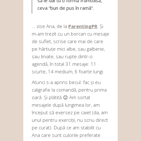
să le dai tu o formă frumoasă,
ceva “bun de pus în ramă”.
… zise Ana, de la
ParentingPR
. Și
m-am trezit cu un borcan cu mesaje
de suflet, scrise care mai de care
pe hârtiuțe mici albe, sau galbene,
sau liniate, sau rupte dintr-o
agendă, în total 31 mesaje: 11
scurte, 14 medium, 6 foarte lungi.
Atunci s-a aprins becul: fac și eu
caligrafie la comandă, pentru prima
oară. Și plătită 😉 Am sortat
mesajele după lungimea lor, am
început să exersez pe caiet (da, am
unul pentru exerciții, nu scriu direct
pe curat). După ce am stabilit cu
Ana care sunt culorile preferate