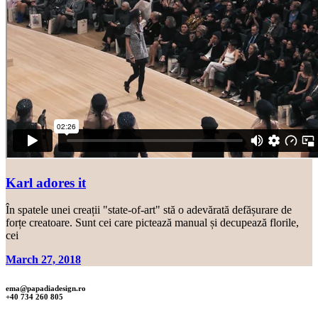
Karl adores it
În spatele unei creații "state-of-art" stă o adevărată defășurare de
forțe creatoare. Sunt cei care pictează manual și decupează florile,
cei
March 27, 2018
ema@papadiadesign.ro
+40 734 260 805