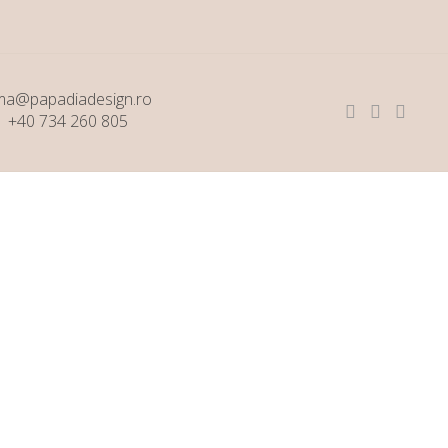
ma@papadiadesign.ro
+40 734 260 805