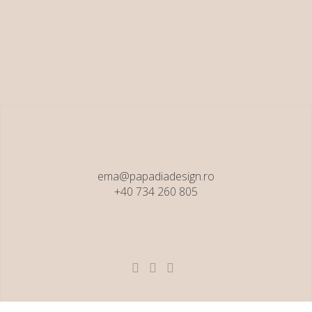
July 31, 2018
ema@papadiadesign.ro
+40 734 260 805