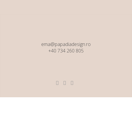
ema@papadiadesign.ro
+40 734 260 805