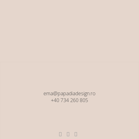
septembrie,
March 14, 2018
ema@papadiadesign.ro
+40 734 260 805