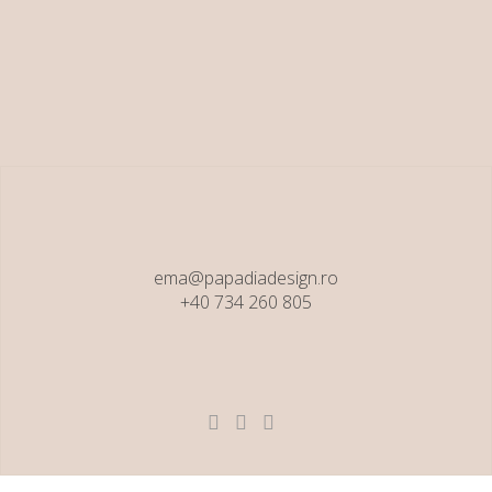
July 3, 2018
ema@papadiadesign.ro
+40 734 260 805